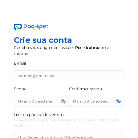
Crie sua conta
Receba seus pagamentos com
Pix
e
boleto
hoje
mesmo!
E-mail
Senha
Confirmar senha
Link da página de vendas
Se você vende por meio de redes sociais, insira o link do perfil
ou @