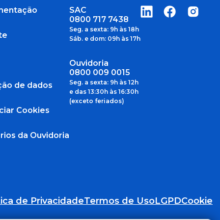
mentação
SAC
0800 717 7438
Seg. a sexta: 9h às 18h
te
Sáb. e dom: 09h às 17h
Ouvidoria
0800 009 0015
Seg. a sexta: 9h às 12h
ção de dados
e das 13:30h às 16:30h
(exceto feriados)
ciar Cookies
rios da Ouvidoria
tica de Privacidade
Termos de Uso
LGPD
Cookie